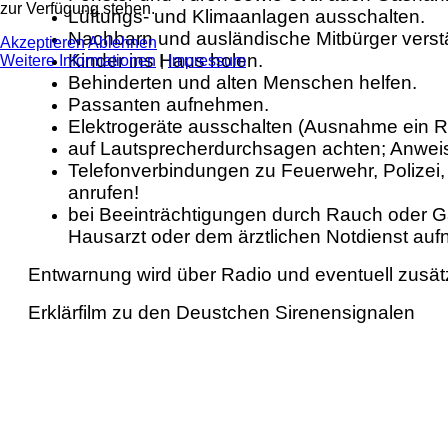
zur Verfügung stehen.
Lüftungs- und Klimaanlagen ausschalten.
Nachbarn und ausländische Mitbürger verst
Akzeptieren
Ablehnen
Kinder ins Haus holen.
Weitere Informationen
|
Impressum
Behinderten und alten Menschen helfen.
Passanten aufnehmen.
Elektrogeräte ausschalten (Ausnahme ein R
auf Lautsprecherdurchsagen achten; Anweis
Telefonverbindungen zu Feuerwehr, Polizei, 
anrufen!
bei Beeinträchtigungen durch Rauch oder G
Hausarzt oder dem ärztlichen Notdienst au
Entwarnung wird über Radio und eventuell zusät
Erklärfilm zu den Deustchen Sirenensignalen