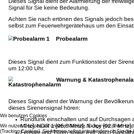
Dieses Signal dient der Alarmierung der freiwillig
Signal für Sie keine Bedeutung.
Achten Sie nach ertönen des Signals jedoch beso
selbst zum Feuerwehrgerätehaus um den Einsatzg
Probealarm
Dieses Signal dient zum Funktionstest der Siren
um 12:00 Uhr.
Warnung & Katastrophenal
Dieses Signal dient der Warnung der Bevölkerun
dieses Sirenensignal hören:
Wir benutzen Cookies
Rundfunk einschalten und auf Durchsagen a
MHz], NDR 1 [95,8 MHz], N-Joy [92,7 MHz], .
Wir nutzen Cookies auf unserer Website. Einige von ihnen sind
(Tracking Cookies). Sie können selbst entscheiden, ob Sie die
Fenster und Türen sowie evtl. auch Gashäh