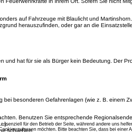
en Feuerwehrkräfte in Ihrem Ort. Sofern Sie nicht Mit
nders auf Fahrzeuge mit Blaulicht und Martinshorn. 
rund herauszufinden, oder gar an die Einsatzstelle
en und hat für sie als Bürger kein Bedeutung. Der P
arm
g bei besonderen Gefahrenlagen (wie z. B. einem Zw
chten. Benutzen Sie entsprechende Regionalsender
..).
 essenziell für den Betrieb der Seite, während andere uns helf
 Cookies zulassen möchten. Bitte beachten Sie, dass bei einer 
ne schließen.