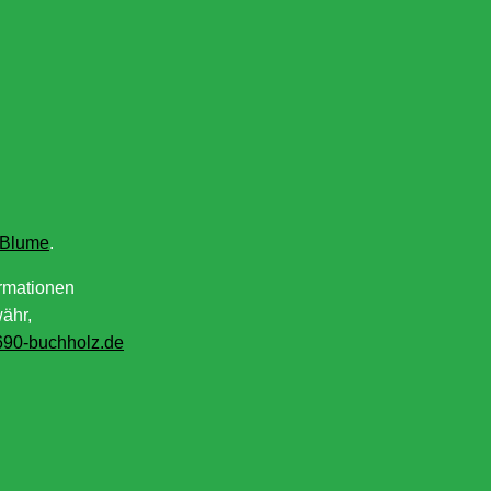
 Blume
.
ormationen
währ,
90-buchholz.de