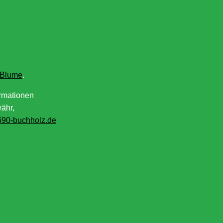
 Blume
.
ormationen
währ,
90-buchholz.de