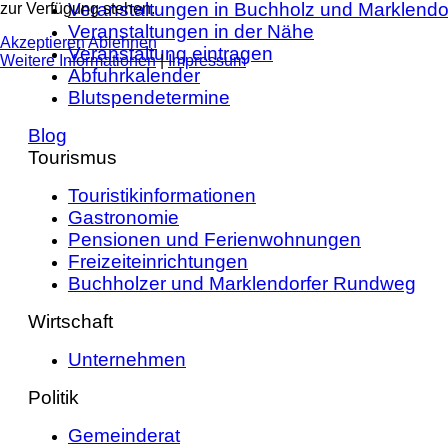
Veranstaltungen in Buchholz und Marklendo
zur Verfügung stehen.
Veranstaltungen in der Nähe
Akzeptieren
Ablehnen
Veranstaltung eintragen
Weitere Informationen
|
Impressum
Abfuhrkalender
Blutspendetermine
Blog
Tourismus
Touristikinformationen
Gastronomie
Pensionen und Ferienwohnungen
Freizeiteinrichtungen
Buchholzer und Marklendorfer Rundweg
Wirtschaft
Unternehmen
Politik
Gemeinderat