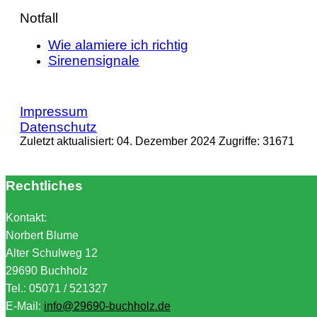
Notfall
Wie alamiere ich richtig
Sirenensignale
Impressum
Datenschutz
Zuletzt aktualisiert: 04. Dezember 2024
Zugriffe: 31671
Rechtliches
Kontakt:
Norbert Blume
Alter Schulweg 12
29690 Buchholz
Tel.: 05071 / 521327
E-Mail:
info@29690-buchholz.de