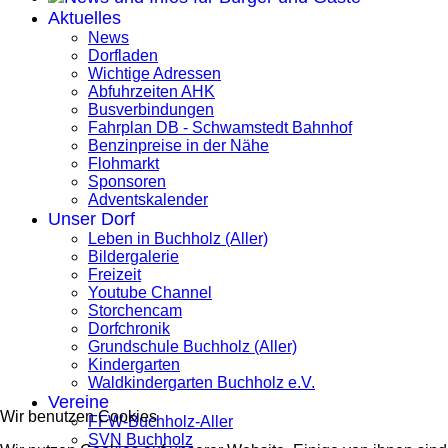
Aktuelles
News
Dorfladen
Wichtige Adressen
Abfuhrzeiten AHK
Busverbindungen
Fahrplan DB - Schwamstedt Bahnhof
Benzinpreise in der Nähe
Flohmarkt
Sponsoren
Adventskalender
Unser Dorf
Leben in Buchholz (Aller)
Bildergalerie
Freizeit
Youtube Channel
Storchencam
Dorfchronik
Grundschule Buchholz (Aller)
Kindergarten
Waldkindergarten Buchholz e.V.
Vereine
Wir benutzen Cookies
FFW-Buchholz-Aller
SVN Buchholz