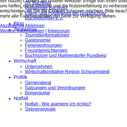
Wir nutzen Cookies auf unserer Website. Einige von ihnen sind 
SV Buchholz
uns helfen, diese Website und die Nutzererfahrung zu verbesse
Waldkinder Buchholz
entscheiden, ob Sie die Cookies zulassen möchten. Bitte beac
Eltern- und Förderkreis der Grundschule
mehr alle Funktionalitäten der Seite zur Verfügung stehen.
Buchholz/Aller e.V.
Blog
Akzeptieren
Ablehnen
Tourismus
Weitere Informationen
|
Impressum
Touristikinformationen
Gastronomie
Ferienwohnungen
Freizeiteinrichtungen
Buchholzer und Marklendorfer Rundweg
Wirtschaft
Unternehmen
Wirtschaftsinitiative Region Schwarmstedt
Politik
Gemeinderat
Satzungen und Verordnungen
Bürgerportal
Notfall
Notfall - Wie alamiere ich richtig?
Sirenensignale