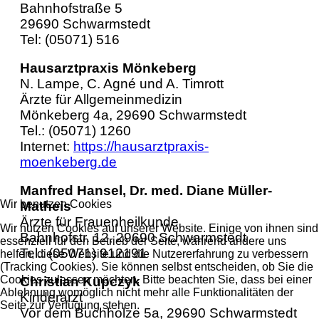
Bahnhofstraße 5
29690 Schwarmstedt
Tel: (05071) 516
Hausarztpraxis Mönkeberg
N. Lampe, C. Agné und A. Timrott
Ärzte für Allgemeinmedizin
Mönkeberg 4a, 29690 Schwarmstedt
Tel.: (05071) 1260
Internet:
https://hausarztpraxis-
moenkeberg.de
Manfred Hansel, Dr. med. Diane Müller-
Wir benutzen Cookies
Matheis
Ärzte für Frauenheilkunde
Wir nutzen Cookies auf unserer Website. Einige von ihnen sind
Bahnhofstr. 12, 29690 Schwarmstedt
essenziell für den Betrieb der Seite, während andere uns
Tel.: (05071) 912191
helfen, diese Website und die Nutzererfahrung zu verbessern
(Tracking Cookies). Sie können selbst entscheiden, ob Sie die
Cookies zulassen möchten. Bitte beachten Sie, dass bei einer
Christian Kupczyk
Ablehnung womöglich nicht mehr alle Funktionalitäten der
Kinderarzt
Seite zur Verfügung stehen.
Vor dem Buchholze 5a, 29690 Schwarmstedt