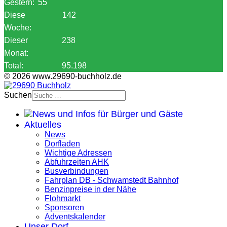
Gestern:
55
Diese
142
Woche:
Dieser
238
Monat:
Total:
95.198
© 2026 www.29690-buchholz.de
Suchen
Aktuelles
News
Dorfladen
Wichtige Adressen
Abfuhrzeiten AHK
Busverbindungen
Fahrplan DB - Schwamstedt Bahnhof
Benzinpreise in der Nähe
Flohmarkt
Sponsoren
Adventskalender
Unser Dorf