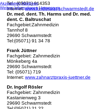
Tel.: (05071) 914353
Akzeptieren
Ablehnen
Weitere Informationen
|
Impressum
Internet:
www.kinderarzt-schwarmstedt.de
Dr. med. dent. Th. Harms und
Dr. med.
dent. C. Baltruschat
Fachgebiet:Zahnmedizin
Tannhof 8
29690 Schwarmstedt
Tel:(05071) 91 34 78
Frank Jüttner
Fachgebiet: Zahnmedizin
Mönkeberg 4a
29690 Schwarmstedt
Tel: (05071) 719
Internet:
www.zahnarztpraxis-juettner.de
Dr. Ingolf Rösler
Fachgebiet: Zahnmedizin
Kastanienweg 3
29690 Schwarmstedt
Tel:(05071) 21 22