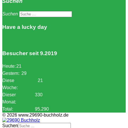
Suchen
Suchen
Have a lucky day
Besucher seit 9.2019
Heute:
21
Gestern:
29
Diese
21
Woche:
Dieser
330
Monat:
Total:
95.290
© 2026 www.29690-buchholz.de
Suchen