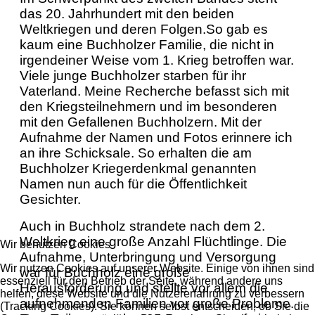
das 20. Jahrhundert mit den beiden
Weltkriegen und deren Folgen.So gab es
kaum eine Buchholzer Familie, die nicht in
irgendeiner Weise vom 1. Krieg betroffen war.
Viele junge Buchholzer starben für ihr
Vaterland. Meine Recherche befasst sich mit
den Kriegsteilnehmern und im besonderen
mit den Gefallenen Buchholzern. Mit der
Aufnahme der Namen und Fotos erinnere ich
an ihre Schicksale. So erhalten die am
Buchholzer Kriegerdenkmal genannten
Namen nun auch für die Öffentlichkeit
Gesichter.
Auch in Buchholz strandete nach dem 2.
Weltkrieg eine große Anzahl Flüchtlinge. Die
Wir benutzen Cookies
Aufnahme, Unterbringung und Versorgung
Wir nutzen Cookies auf unserer Website. Einige von ihnen sind
war für Buchholz eine große
essenziell für den Betrieb der Seite, während andere uns
Herausforderung und stellte vor allem die
helfen, diese Website und die Nutzererfahrung zu verbessern
aufnehmenden Familien vor große Probleme.
(Tracking Cookies). Sie können selbst entscheiden, ob Sie die