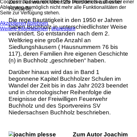
Zum Teil waren über 25 Personen auf einer
Cookies zulassen möchten. Bitte beachten Sie, dass bei einer
Ablehnung womöglich nicht mehr alle Funktionalitäten der
Hofstelle.
Seite zur Verfügung stehen.
Die rege Bautätigkeit in den 1950 er Jahren
Akzeptieren
Ablehnen
haben Buchholz in unterschiedlichster Weise
Weitere Informationen
|
Impressum
verändert. So entstanden nach dem 2.
Weltkrieg eine große Anzahl an
Siedlungshäusern ( Hausnummern 76 bis
117), deren Familien ihre eigenen Geschichte
(n) in Buchholz „geschrieben“ haben.
Darüber hinaus wird das in Band 1
begonnene Kapitel Buchholzer Schulen im
Wandel der Zeit bis in das Jahr 2023 beendet
und in chronologischer Reihenfolge die
Ereignisse der Freiwilligen Feuerwehr
Buchholz und des Sportvereins SV
Niedersachsen Buchholz beschrieben.
Zum Autor Joachim